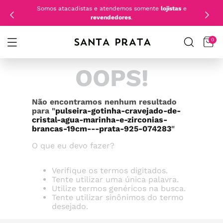
Somos atacadistas e atendemos somente
lojistas
e
revendedores
.
0
OOPS!
Não encontramos nenhum resultado
para "
pulseira-gotinha-cravejado-de-
cristal-agua-marinha-e-zirconias-
brancas-19cm---prata-925-074283
"
O que eu devo fazer?
Verifique os termos digitados.
Tente utilizar uma única palavra.
Utilize termos genéricos na busca.
Tente utilizar sinônimos do termo
desejado.