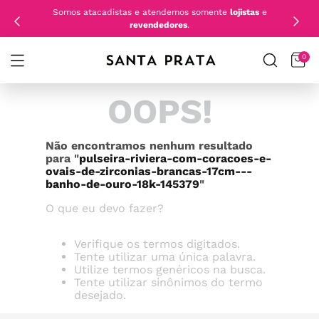
Somos atacadistas e atendemos somente
lojistas
e
revendedores
.
0
OOPS!
Não encontramos nenhum resultado
para "
pulseira-riviera-com-coracoes-e-
ovais-de-zirconias-brancas-17cm---
banho-de-ouro-18k-145379
"
O que eu devo fazer?
Verifique os termos digitados.
Tente utilizar uma única palavra.
Utilize termos genéricos na busca.
Tente utilizar sinônimos do termo
desejado.