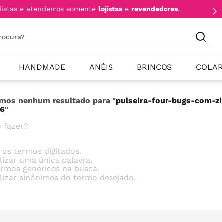
FRETE GRÁTIS
a partir de 1.999,00 para todo Brasil
procura?
HANDMADE
ANÉIS
BRINCOS
COLA
mos nenhum resultado para "
pulseira-four-bugs-com-z
26
"
 fazer?
e os termos digitados.
ilizar uma única palavra.
termos genéricos na busca.
ilizar sinônimos do termo desejado.