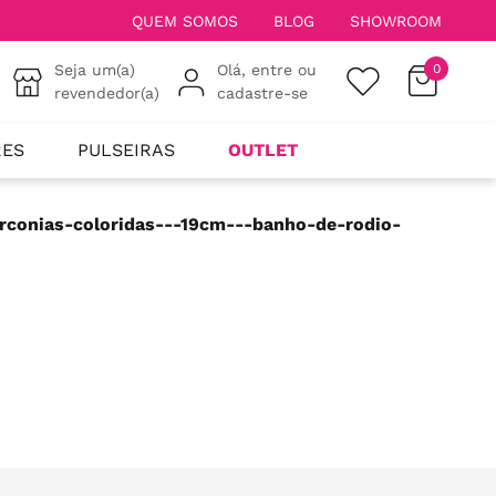
QUEM SOMOS
BLOG
SHOWROOM
Seja um(a)
Olá, entre ou
0
revendedor(a)
cadastre-se
RES
PULSEIRAS
OUTLET
irconias-coloridas---19cm---banho-de-rodio-