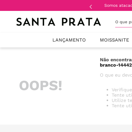
 atendemos somente
lojistas
e
revendedores
.
O que 
LANÇAMENTO
MOISSANITE
Não encontra
branco-1444
O que eu devo
OOPS!
Verifiqu
Tente ut
Utilize 
Tente ut