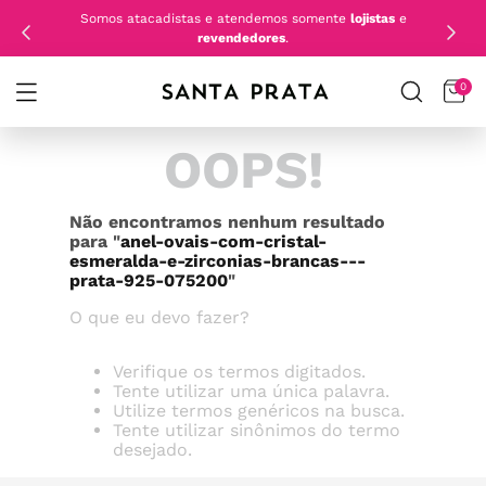
Somos atacadistas e atendemos somente
lojistas
e
revendedores
.
0
OOPS!
Não encontramos nenhum resultado
para "
anel-ovais-com-cristal-
esmeralda-e-zirconias-brancas---
prata-925-075200
"
O que eu devo fazer?
Verifique os termos digitados.
Tente utilizar uma única palavra.
Utilize termos genéricos na busca.
Tente utilizar sinônimos do termo
desejado.