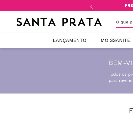
mente
lojistas
e
revendedores
.
FRE
O que 
LANÇAMENTO
MOISSANITE
F