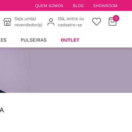
QUEM SOMOS
BLOG
SHOWROOM
Seja um(a)
Olá, entre ou
0
revendedor(a)
cadastre-se
RES
PULSEIRAS
OUTLET
A