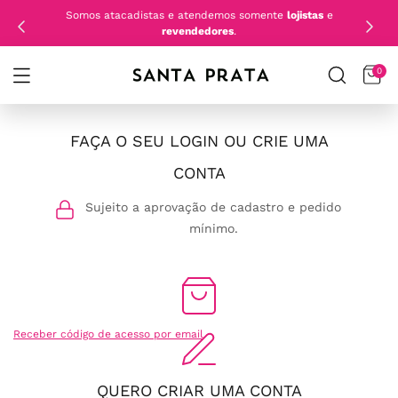
Somos atacadistas e atendemos somente
lojistas
e
revendedores
.
0
FAÇA O SEU LOGIN OU CRIE UMA
CONTA
Sujeito a aprovação de cadastro e pedido
mínimo.
Receber código de acesso por email
QUERO CRIAR UMA CONTA