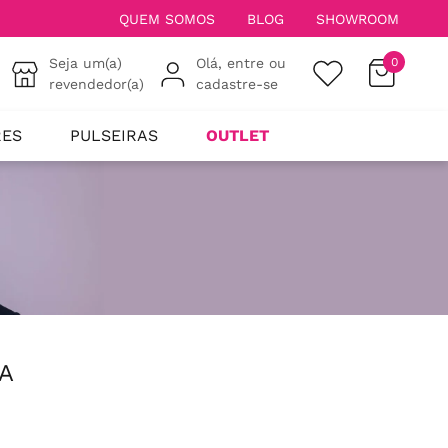
QUEM SOMOS
BLOG
SHOWROOM
Seja um(a)
Olá, entre ou
0
revendedor(a)
cadastre-se
RES
PULSEIRAS
OUTLET
A