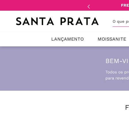
mente
lojistas
e
revendedores
.
FRE
O que 
LANÇAMENTO
MOISSANITE
F