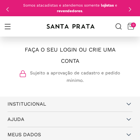
Somos atacadistas e atendemos somente
lojistas
e
revendedores
.
0
FAÇA O SEU LOGIN OU CRIE UMA
CONTA
Sujeito a aprovação de cadastro e pedido
mínimo.
INSTITUCIONAL
Quem somos
AJUDA
Vantagens
Dúvidas frequentes
MEUS DADOS
Política de Trocas e Garantia