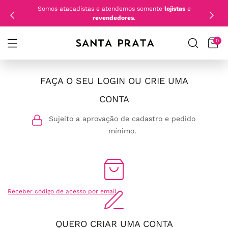
Somos atacadistas e atendemos somente
lojistas
e
revendedores
.
0
FAÇA O SEU LOGIN OU CRIE UMA
CONTA
Sujeito a aprovação de cadastro e pedido
mínimo.
Receber código de acesso por email
QUERO CRIAR UMA CONTA