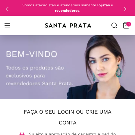
Somos atacadistas e atendemos somente
lojistas
e
revendedores
.
0
FAÇA O SEU LOGIN OU CRIE UMA
CONTA
Sujeito a aprovação de cadastro e pedido