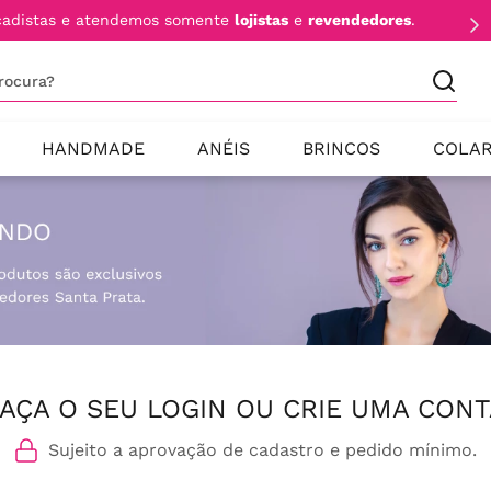
cadistas e atendemos somente
lojistas
e
revendedores
.
procura?
HANDMADE
ANÉIS
BRINCOS
COLA
AÇA O SEU LOGIN OU CRIE UMA CONT
Sujeito a aprovação de cadastro e pedido mínimo.