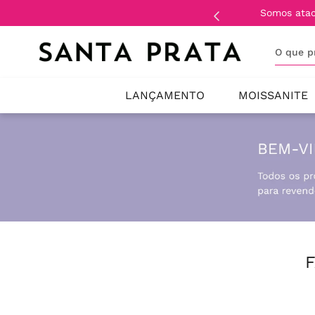
Somos ata
O que 
LANÇAMENTO
MOISSANITE
F