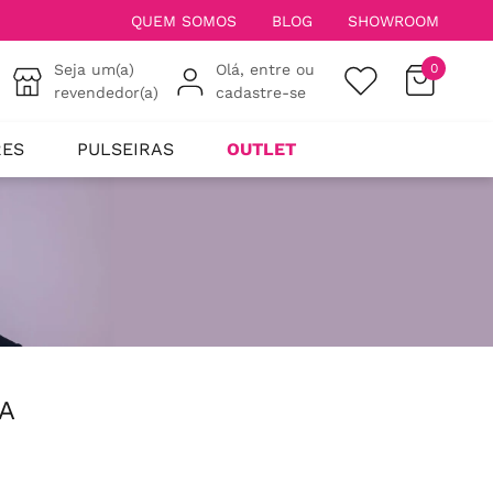
QUEM SOMOS
BLOG
SHOWROOM
Seja um(a)
Olá, entre ou
0
revendedor(a)
cadastre-se
RES
PULSEIRAS
OUTLET
A