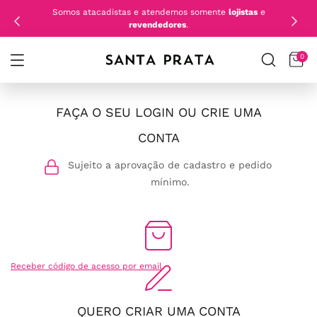
Somos atacadistas e atendemos somente
lojistas
e
revendedores
.
0
FAÇA O SEU LOGIN OU CRIE UMA
CONTA
Sujeito a aprovação de cadastro e pedido
mínimo.
Receber código de acesso por email
QUERO CRIAR UMA CONTA