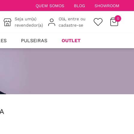
QUEM SOMOS
BLOG
SHOWROOM
Seja um(a)
Olá, entre ou
0
revendedor(a)
cadastre-se
RES
PULSEIRAS
OUTLET
A