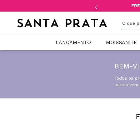
mente
lojistas
e
revendedores
.
FRE
O que 
LANÇAMENTO
MOISSANITE
F