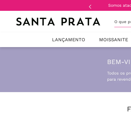
Somos ata
O que 
LANÇAMENTO
MOISSANITE
F