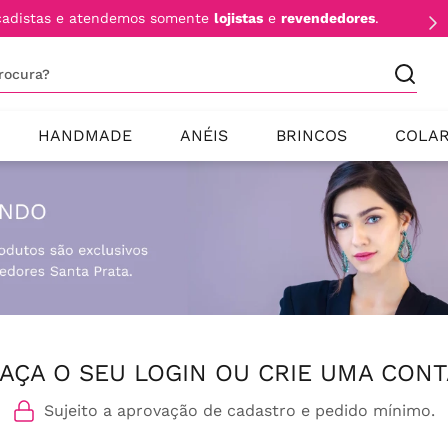
cadistas e atendemos somente
lojistas
e
revendedores
.
procura?
HANDMADE
ANÉIS
BRINCOS
COLA
AÇA O SEU LOGIN OU CRIE UMA CONT
Sujeito a aprovação de cadastro e pedido mínimo.