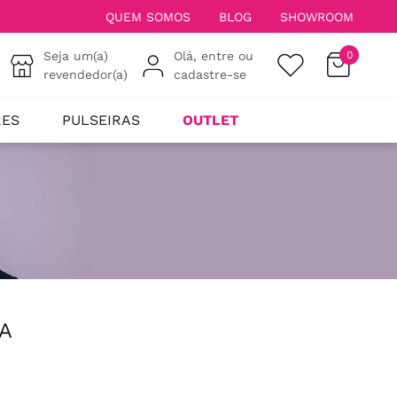
QUEM SOMOS
BLOG
SHOWROOM
Seja um(a)
Olá, entre ou
0
revendedor(a)
cadastre-se
RES
PULSEIRAS
OUTLET
A