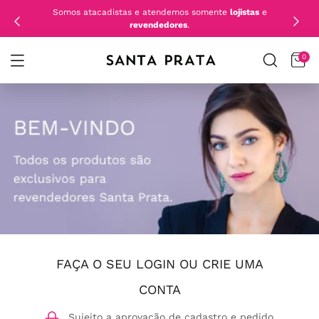
Somos atacadistas e atendemos somente
lojistas
e
revendedores
.
0
FAÇA O SEU LOGIN OU CRIE UMA
CONTA
Sujeito a aprovação de cadastro e pedido