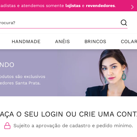
cadistas e atendemos somente
lojistas
e
revendedores
.
procura?
HANDMADE
ANÉIS
BRINCOS
COLA
AÇA O SEU LOGIN OU CRIE UMA CONT
Sujeito a aprovação de cadastro e pedido mínimo.