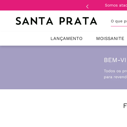
Somos ata
O que 
LANÇAMENTO
MOISSANITE
F