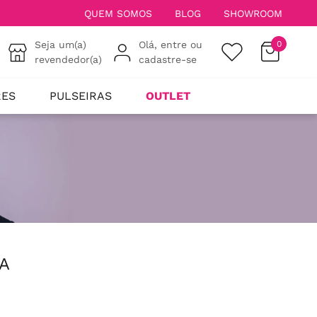
QUEM SOMOS
BLOG
SHOWROOM
Seja um(a)
Olá, entre ou
0
revendedor(a)
cadastre-se
RES
PULSEIRAS
OUTLET
A