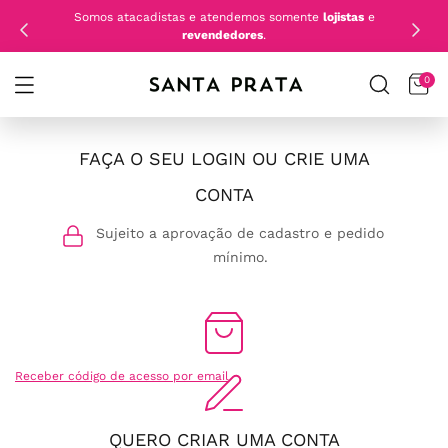
Somos atacadistas e atendemos somente
lojistas
e
revendedores
.
0
FAÇA O SEU LOGIN OU CRIE UMA
CONTA
Sujeito a aprovação de cadastro e pedido
mínimo.
Receber código de acesso por email
QUERO CRIAR UMA CONTA