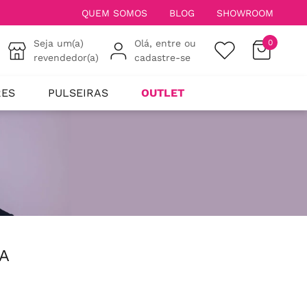
QUEM SOMOS
BLOG
SHOWROOM
Seja um(a)
Olá, entre ou
0
revendedor(a)
cadastre-se
RES
PULSEIRAS
OUTLET
A