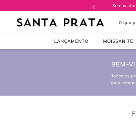
Somos ata
O que 
LANÇAMENTO
MOISSANITE
F