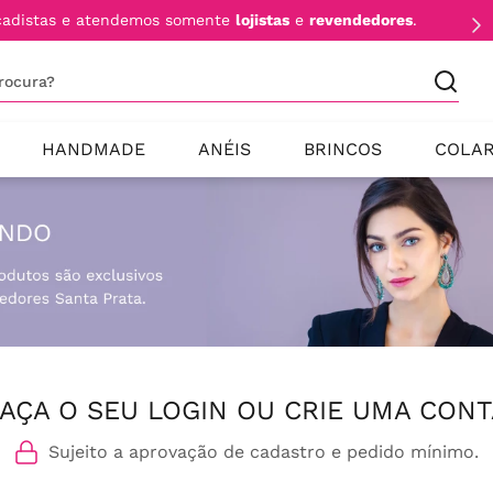
cadistas e atendemos somente
lojistas
e
revendedores
.
procura?
HANDMADE
ANÉIS
BRINCOS
COLA
AÇA O SEU LOGIN OU CRIE UMA CONT
Sujeito a aprovação de cadastro e pedido mínimo.