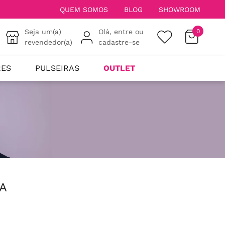
QUEM SOMOS
BLOG
SHOWROOM
Seja um(a)
Olá, entre ou
0
revendedor(a)
cadastre-se
RES
PULSEIRAS
OUTLET
A