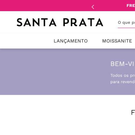
mente
lojistas
e
revendedores
.
FRE
O que 
LANÇAMENTO
MOISSANITE
F