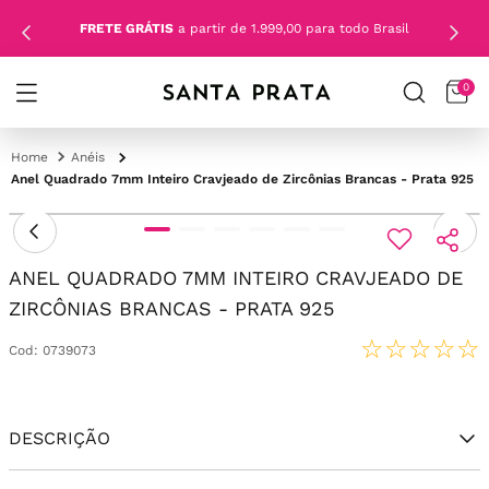
FRETE GRÁTIS
a partir de 1.999,00 para todo Brasil
0
Anéis
Anel Quadrado 7mm Inteiro Cravjeado de Zircônias Brancas - Prata 925
ANEL QUADRADO 7MM INTEIRO CRAVJEADO DE
ZIRCÔNIAS BRANCAS - PRATA 925
☆
☆
☆
☆
☆
Cod
:
0739073
DESCRIÇÃO