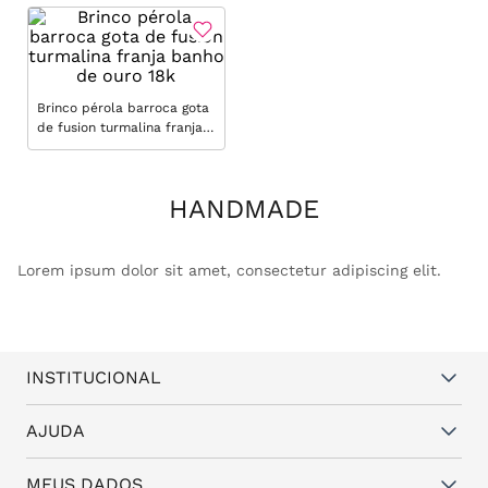
Brinco pérola barroca gota
de fusion turmalina franja
banho de ouro 18k
HANDMADE
Lorem ipsum dolor sit amet, consectetur adipiscing elit.
INSTITUCIONAL
Quem somos
AJUDA
Vantagens
Dúvidas frequentes
MEUS DADOS
Política de Trocas e Garantia