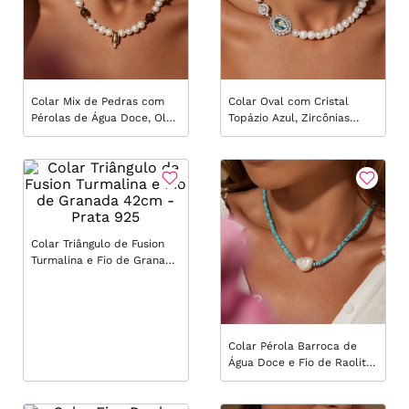
Colar Mix de Pedras com
Colar Oval com Cristal
Pérolas de Água Doce, Olho
Topázio Azul, Zircônias
de Tigre e Zircônia Branca
Brancas e Pérolas de Água
42cm - Banho de Ouro 18k
Doce 40cm - Prata 925
Colar Triângulo de Fusion
Turmalina e Fio de Granada
42cm - Prata 925
Colar Pérola Barroca de
Água Doce e Fio de Raolita
48cm - Banho de Ouro 18k