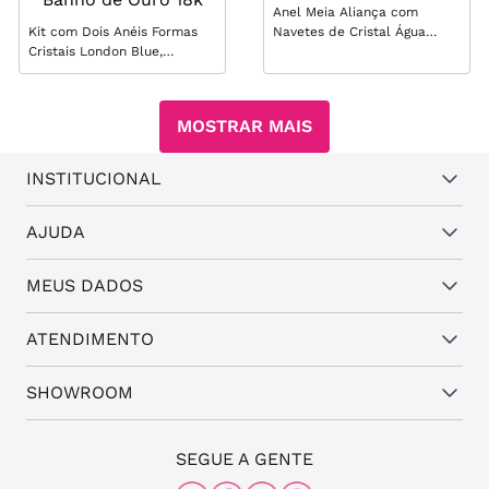
Anel Meia Aliança com
Kit com Dois Anéis Formas
Navetes de Cristal Água
Cristais London Blue,
Marinha - Prata 925
Peridoto, Morganita e
Esmalte - Banho de Ouro 18k
MOSTRAR MAIS
INSTITUCIONAL
Quem somos
AJUDA
Vantagens
Dúvidas frequentes
MEUS DADOS
Política de Trocas e Garantia
Fale conosco
Política de Privacidade
Cadastro
ATENDIMENTO
Assistência Técnica
Minha conta
Representantes
(11) 94824-6508
SHOWROOM
Meus pedidos
Blog da Santa
(11) 3087-8168
The Office
SEGUE A GENTE
Rua Frei Caneca, nº 558 - 11º andar, Consolação,
São Paulo - SP, 01307-000