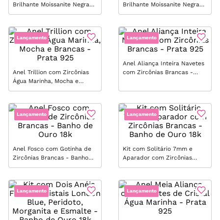
Brilhante Moissanite Negra
Brilhante Moissanite Negra
8mm / 2.0ct | Moissan
10mm / 4.0ct | Moissan
Obsidian - Prata 925
Obsidian - Prata 925
Lançamento
Lançamento
Anel Aliança Inteira Navetes
Anel Trillion com Zircônias
com Zircônias Brancas -
Água Marinha, Mocha e
Prata 925
Brancas - Prata 925
Lançamento
Lançamento
Anel Fosco com Gotinha de
Kit com Solitário 7mm e
Zircônias Brancas - Banho
Aparador com Zircônias
de Ouro 18k
Brancas - Banho de Ouro 18k
Lançamento
Lançamento