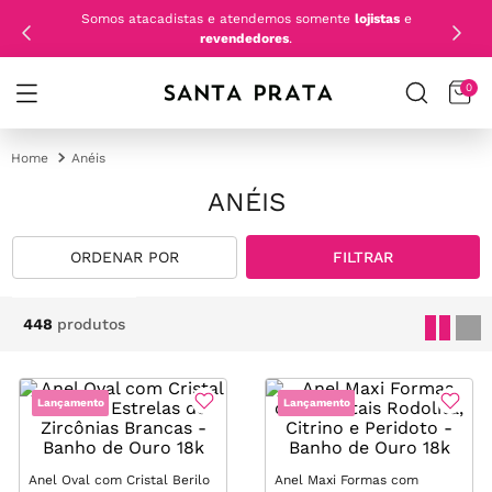
Somos atacadistas e atendemos somente
lojistas
e
revendedores
.
0
Anéis
ANÉIS
FILTRAR
448
produtos
Lançamento
Lançamento
Anel Oval com Cristal Berilo
Anel Maxi Formas com