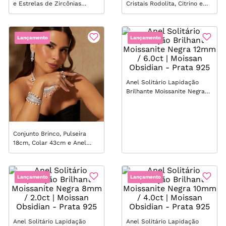
e Estrelas de Zircônias
Cristais Rodolita, Citrino e
Brancas - Banho de Ouro 18k
Peridoto - Banho de Ouro
18k
Lançamento
Lançamento
Anel Solitário Lapidação
Brilhante Moissanite Negra
12mm / 6.0ct | Moissan
Obsidian - Prata 925
Conjunto Brinco, Pulseira
18cm, Colar 43cm e Anel
Maxi Filetes com Pérolas e
Zircônias Brancas - Banho
de Ródio Branco
Lançamento
Lançamento
Anel Solitário Lapidação
Anel Solitário Lapidação