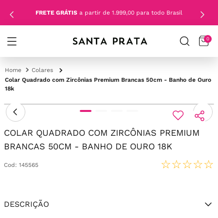
FRETE GRÁTIS
a partir de 1.999,00 para todo Brasil
0
Colares
Colar Quadrado com Zircônias Premium Brancas 50cm - Banho de Ouro
18k
COLAR QUADRADO COM ZIRCÔNIAS PREMIUM
BRANCAS 50CM - BANHO DE OURO 18K
☆
☆
☆
☆
☆
Cod
:
145565
DESCRIÇÃO