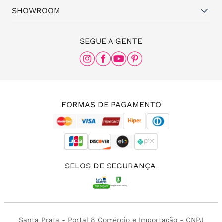
Representantes
(11) 94824-6508
SHOWROOM
Meus pedidos
Blog da Santa
(11) 3087-8168
The Office
SEGUE A GENTE
Rua Frei Caneca, nº 558 - 11º andar, Consolação,
São Paulo - SP, 01307-000
(11) 96456-0336
(11) 3213-4380
FORMAS DE PAGAMENTO
SELOS DE SEGURANÇA
Santa Prata - Portal 8 Comércio e Importação - CNPJ