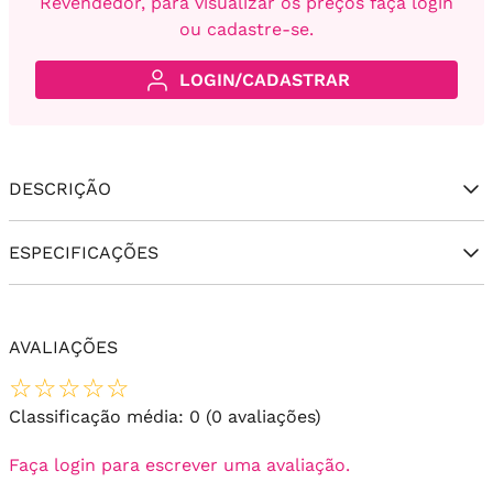
Revendedor, para visualizar os preços faça login
ou cadastre-se.
LOGIN/CADASTRAR
DESCRIÇÃO
ESPECIFICAÇÕES
AVALIAÇÕES
☆
☆
☆
☆
☆
Classificação média: 0
(0 avaliações)
Faça login para escrever uma avaliação.