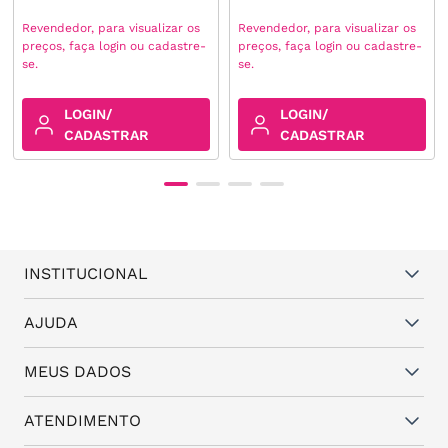
Revendedor, para visualizar os
Revendedor, para visualizar os
preços, faça login ou cadastre-
preços, faça login ou cadastre-
se.
se.
LOGIN/
LOGIN/
CADASTRAR
CADASTRAR
INSTITUCIONAL
Quem somos
AJUDA
Vantagens
Dúvidas frequentes
MEUS DADOS
Política de Trocas e Garantia
Fale conosco
Política de Privacidade
Cadastro
ATENDIMENTO
Assistência Técnica
Minha conta