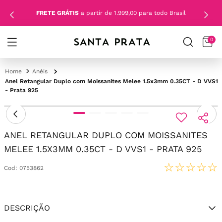
FRETE GRÁTIS
a partir de 1.999,00 para todo Brasil
0
Anéis
Anel Retangular Duplo com Moissanites Melee 1.5x3mm 0.35CT - D VVS1
- Prata 925
ANEL RETANGULAR DUPLO COM MOISSANITES
MELEE 1.5X3MM 0.35CT - D VVS1 - PRATA 925
☆
☆
☆
☆
☆
Cod
:
0753862
DESCRIÇÃO