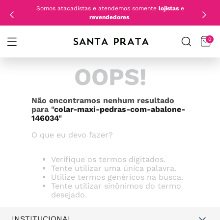
Somos atacadistas e atendemos somente
lojistas
e
revendedores
.
0
OOPS!
Não encontramos nenhum resultado
para "
colar-maxi-pedras-com-abalone-
146034
"
O que eu devo fazer?
Verifique os termos digitados.
Tente utilizar uma única palavra.
Utilize termos genéricos na busca.
Tente utilizar sinônimos do termo
desejado.
INSTITUCIONAL