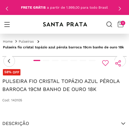
FRETE GRÁTIS
a partir de 1.999,00 para todo Brasil
0
Pulseiras
Pulseira fio cristal topázio azul pérola barroca 19cm banho de ouro 18k
58%
OFF
PULSEIRA FIO CRISTAL TOPÁZIO AZUL PÉROLA
BARROCA 19CM BANHO DE OURO 18K
Cod
:
143105
DESCRIÇÃO