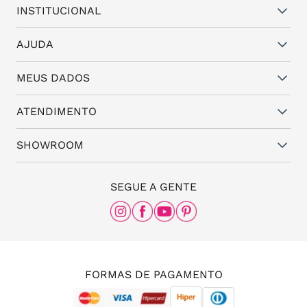
INSTITUCIONAL
Quem somos
AJUDA
Vantagens
Dúvidas frequentes
MEUS DADOS
Política de Trocas e Garantia
Fale conosco
Política de Privacidade
Cadastro
ATENDIMENTO
Assistência Técnica
Minha conta
Representantes
(11) 94824-6508
SHOWROOM
Meus pedidos
Blog da Santa
(11) 3087-8168
The Office
SEGUE A GENTE
Rua Frei Caneca, nº 558 - 11º andar, Consolação,
São Paulo - SP, 01307-000
(11) 96456-0336
(11) 3213-4380
FORMAS DE PAGAMENTO