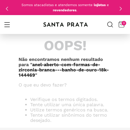
Somos atacadistas e atendemos somente
lojistas
e
revendedores
.
0
OOPS!
Não encontramos nenhum resultado
para "
anel-aberto-com-formas-de-
zirconia-branca---banho-de-ouro-18k-
144469
"
O que eu devo fazer?
Verifique os termos digitados.
Tente utilizar uma única palavra.
Utilize termos genéricos na busca.
Tente utilizar sinônimos do termo
desejado.