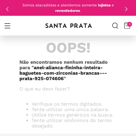
Somos atacadistas e atendemos somente
lojistas
e
revendedores
.
0
OOPS!
Não encontramos nenhum resultado
para "
anel-alianca-fininha-inteira-
baguetes-com-zirconias-brancas---
prata-925-074606
"
O que eu devo fazer?
Verifique os termos digitados.
Tente utilizar uma única palavra.
Utilize termos genéricos na busca.
Tente utilizar sinônimos do termo
desejado.