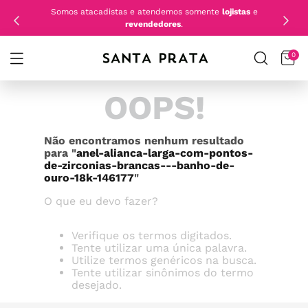
Somos atacadistas e atendemos somente
lojistas
e
revendedores
.
0
OOPS!
Não encontramos nenhum resultado
para "
anel-alianca-larga-com-pontos-
de-zirconias-brancas---banho-de-
ouro-18k-146177
"
O que eu devo fazer?
Verifique os termos digitados.
Tente utilizar uma única palavra.
Utilize termos genéricos na busca.
Tente utilizar sinônimos do termo
desejado.