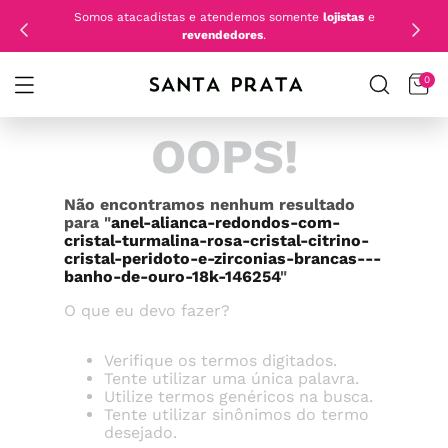
Somos atacadistas e atendemos somente
lojistas
e
revendedores
.
0
OOPS!
Não encontramos nenhum resultado
para "
anel-alianca-redondos-com-
cristal-turmalina-rosa-cristal-citrino-
cristal-peridoto-e-zirconias-brancas---
banho-de-ouro-18k-146254
"
O que eu devo fazer?
Verifique os termos digitados.
Tente utilizar uma única palavra.
Utilize termos genéricos na busca.
Tente utilizar sinônimos do termo
desejado.