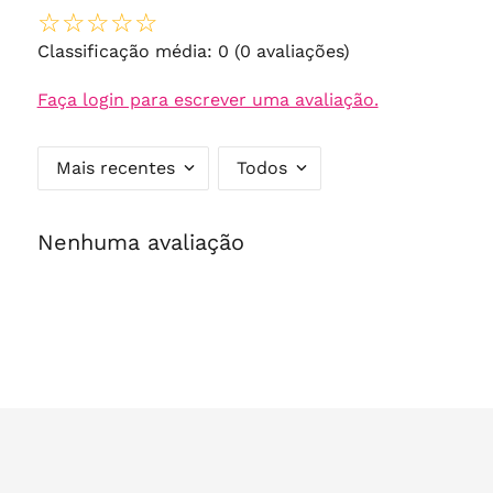
☆
☆
☆
☆
☆
Classificação média: 0
(0 avaliações)
Faça login para escrever uma avaliação.
Mais recentes
Todos
Nenhuma avaliação