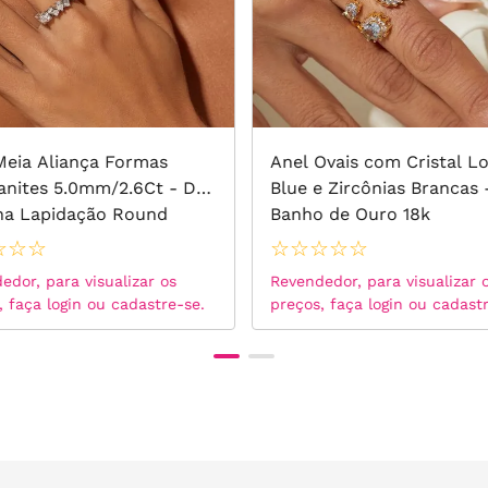
Meia Aliança Formas
Anel Ovais com Cristal L
anites 5.0mm/2.6Ct - D
Blue e Zircônias Brancas 
na Lapidação Round
Banho de Ouro 18k
ant - Prata 925
☆
☆
☆
☆
☆
☆
☆
☆
edor, para visualizar os
Revendedor, para visualizar 
, faça login ou cadastre-se.
preços, faça login ou cadast