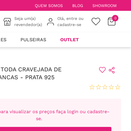
QUEM SOMOS
BLOG
SHOWROOM
Seja um(a)
Olá, entre ou
0
revendedor(a)
cadastre-se
RES
PULSEIRAS
OUTLET
 TODA CRAVEJADA DE
ANCAS - PRATA 925
☆
☆
☆
☆
☆
ara visualizar os preços faça login ou cadastre-
se.