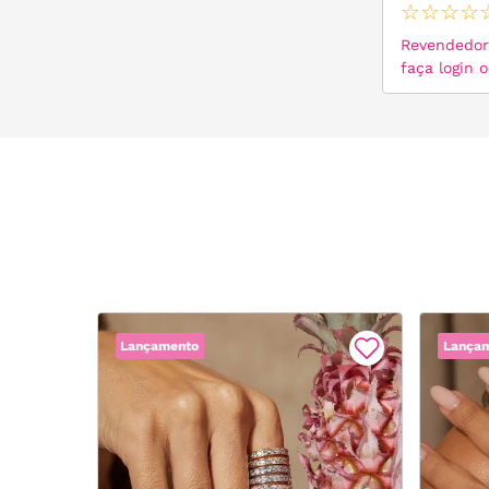
Prata 925
☆
☆
☆
☆
Revendedor,
faça login 
Lançamento
Lança