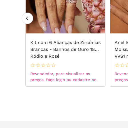
io 5mm
Kit com 6 Alianças de Zircônias
Anel 
Brancas - Banhos de Ouro 18k,
Moiss
as
Ródio e Rosê
VVS1 
Brilli
☆
☆
☆
☆
☆
☆
☆
 os
Revendedor, para visualizar os
Revend
tre-se.
preços, faça login ou cadastre-se.
preços