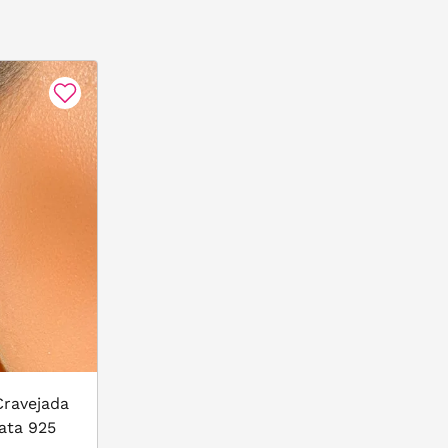
Cravejada
rata 925