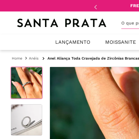
mente
lojistas
e
revendedores
.
FRE
O que 
LANÇAMENTO
MOISSANITE
Anéis
Anel Aliança Toda Cravejada de Zircônias Brancas