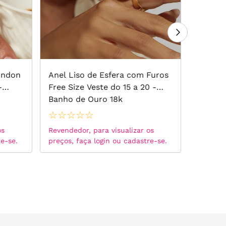
ondon
Anel Liso de Esfera com Furos
Anel Re
-
Free Size Veste do 15 a 20 -
Rodoli
Banho de Ouro 18k
de Our
☆
☆
☆
☆
☆
☆
☆
☆
os
Revendedor, para visualizar os
Revended
re-se.
preços, faça login ou cadastre-se.
preços, 