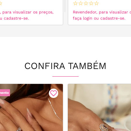
☆
☆
☆
☆
☆
☆
 para visualizar os preços,
Revendedor, para visualizar 
ou cadastre-se.
faça login ou cadastre-se.
CONFIRA TAMBÉM
mento