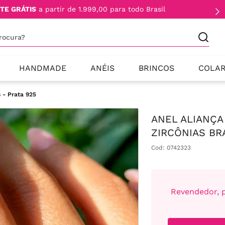
TE GRÁTIS
a partir de 1.999,00 para todo Brasil
procura?
HANDMADE
ANÉIS
BRINCOS
COLA
 - Prata 925
ANEL ALIANÇA
ZIRCÔNIAS BR
Cod
:
0742323
Revendedor, p