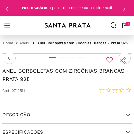
FRETE GRÁTIS
a partir de 1.999,00 para todo Brasil
0
Anéis
Anel Borboletas com Zircônias Brancas - Prata 925
ANEL BORBOLETAS COM ZIRCÔNIAS BRANCAS -
PRATA 925
☆
☆
☆
☆
☆
Cod
:
0743511
DESCRIÇÃO
ESPECIFICAÇÕES