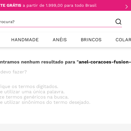
TE GRÁTIS
a partir de 1.999,00 para todo Brasil
procura?
HANDMADE
ANÉIS
BRINCOS
COLA
ntramos nenhum resultado para "
anel-coracoes-fusion
 devo fazer?
fique os termos digitados.
e utilizar uma única palavra.
ize termos genéricos na busca.
e utilizar sinônimos do termo desejado.