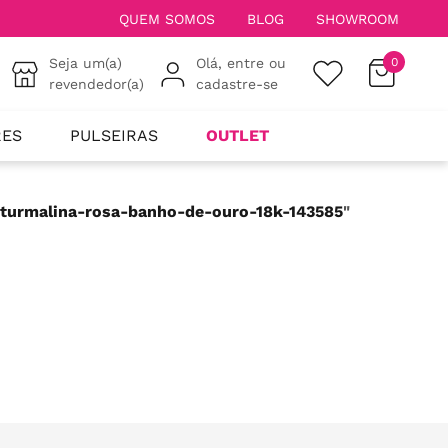
QUEM SOMOS
BLOG
SHOWROOM
Seja um(a)
Olá, entre ou
0
revendedor(a)
cadastre-se
RES
PULSEIRAS
OUTLET
-turmalina-rosa-banho-de-ouro-18k-143585
"