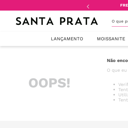
mente
lojistas
e
revendedores
.
FRE
O que 
LANÇAMENTO
MOISSANITE
Não enco
O que eu
OOPS!
Veri
Tent
Util
Tent