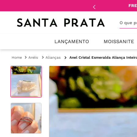
mente
lojistas
e
revendedores
.
FRE
O que 
LANÇAMENTO
MOISSANITE
Anéis
Alianças
Anel Cristal Esmeralda Aliança Intei