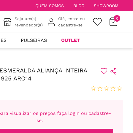
QUEM SOMOS
BLOG
SHOWROOM
Seja um(a)
Olá, entre ou
0
revendedor(a)
cadastre-se
RES
PULSEIRAS
OUTLET
 ESMERALDA ALIANÇA INTEIRA
 925 ARO14
☆
☆
☆
☆
☆
ara visualizar os preços faça login ou cadastre-
se.