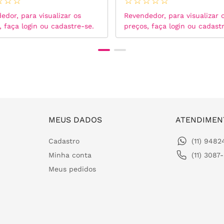
☆
☆
☆
☆
☆
☆
☆
☆
edor, para visualizar os
Revendedor, para visualizar 
, faça login ou cadastre-se.
preços, faça login ou cadast
MEUS DADOS
ATENDIMEN
Cadastro
(11) 948
Minha conta
(11) 3087
Meus pedidos