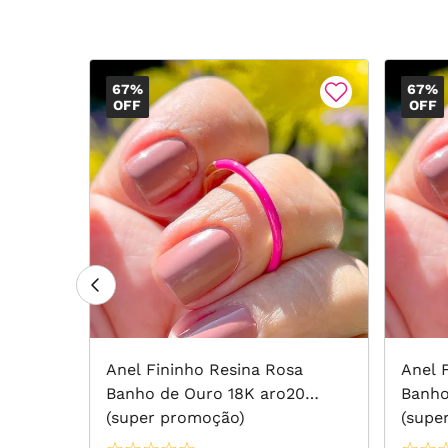
67%
67%
OFF
OFF
stal
Anel Fininho Resina Rosa
Anel 
a
Banho de Ouro 18K aro20
Banho 
aro18
(super promoção)
(supe