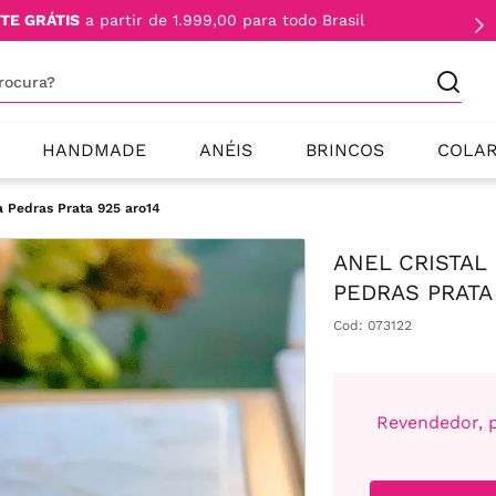
TE GRÁTIS
a partir de 1.999,00 para todo Brasil
procura?
HANDMADE
ANÉIS
BRINCOS
COLA
ra Pedras Prata 925 aro14
ANEL CRISTAL
PEDRAS PRATA
Cod
:
073122
Revendedor, p