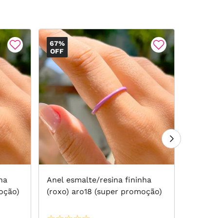
67%
67%
OFF
OFF
ha
Anel esmalte/resina fininha
Anel F
oção)
(roxo) aro18 (super promoção)
Banho 