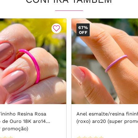
67%
OFF
Fininho Resina Rosa
Anel esmalte/resina finin
de Ouro 18K aro14
(roxo) aro20 (super prom
r promoção)