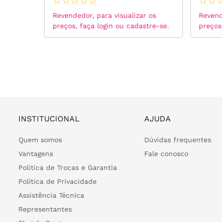
☆
☆
☆
☆
☆
☆
☆
 os
Revendedor, para visualizar os
Revend
tre-se.
preços, faça login ou cadastre-se.
preços
INSTITUCIONAL
AJUDA
Quem somos
Dúvidas frequentes
Vantagens
Fale conosco
Política de Trocas e Garantia
Política de Privacidade
Assistência Técnica
Representantes