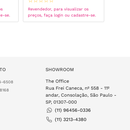
☆
☆
☆
☆
☆
☆
☆
☆
os
Revendedor, para visualizar os
Revended
re-se.
preços, faça login ou cadastre-se.
preços, 
TO
SHOWROOM
The Office
24-6508
Rua Frei Caneca, nº 558 - 11º
-8168
andar, Consolação, São Paulo -
SP, 01307-000
(11) 96456-0336
(11) 3213-4380