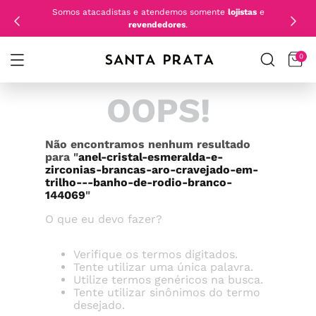
Somos atacadistas e atendemos somente
lojistas
e
revendedores
.
0
OOPS!
Não encontramos nenhum resultado
para "
anel-cristal-esmeralda-e-
zirconias-brancas-aro-cravejado-em-
trilho---banho-de-rodio-branco-
144069
"
O que eu devo fazer?
Verifique os termos digitados.
Tente utilizar uma única palavra.
Utilize termos genéricos na busca.
Tente utilizar sinônimos do termo
desejado.