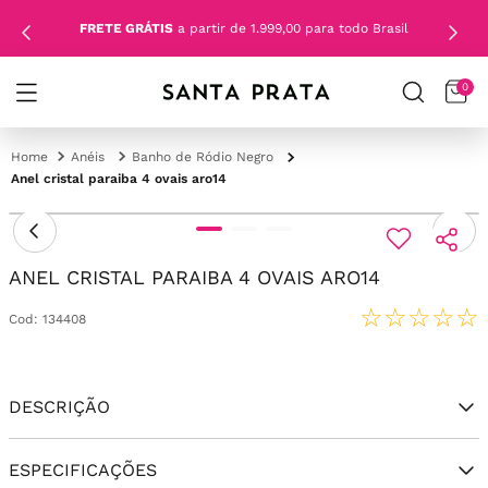
FRETE GRÁTIS
a partir de 1.999,00 para todo Brasil
0
Anéis
Banho de Ródio Negro
Anel cristal paraiba 4 ovais aro14
ANEL CRISTAL PARAIBA 4 OVAIS ARO14
☆
☆
☆
☆
☆
Cod
:
134408
DESCRIÇÃO
ESPECIFICAÇÕES