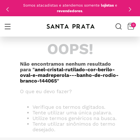
Somos atacadistas e atendemos somente
lojistas
e
revendedores
.
0
OOPS!
Não encontramos nenhum resultado
para "
anel-cristal-rutilado-cor-berilo-
oval-e-madreperola---banho-de-rodio-
branco-144065
"
O que eu devo fazer?
Verifique os termos digitados.
Tente utilizar uma única palavra.
Utilize termos genéricos na busca.
Tente utilizar sinônimos do termo
desejado.