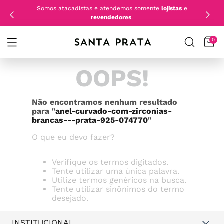
Somos atacadistas e atendemos somente
lojistas
e
revendedores
.
0
OOPS!
Não encontramos nenhum resultado
para "
anel-curvado-com-zirconias-
brancas---prata-925-074770
"
O que eu devo fazer?
Verifique os termos digitados.
Tente utilizar uma única palavra.
Utilize termos genéricos na busca.
Tente utilizar sinônimos do termo
desejado.
INSTITUCIONAL