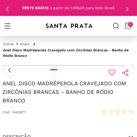
FRETE GRÁTIS
a partir de 1.999,00 para todo Brasil
0
Anéis
Anel Disco Madréperola Cravejado com Zircônias Brancas - Banho de
Ródio Branco
ANEL DISCO MADRÉPEROLA CRAVEJADO COM
ZIRCÔNIAS BRANCAS - BANHO DE RÓDIO
BRANCO
☆
☆
☆
☆
☆
Cod
:
1442871
DESCRIÇÃO