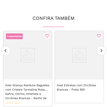
CONFIRA TAMBÉM
Lançamento
Anel Aliança Rainbow Baguetes
Anel Estrelas com Zircônias
com Cristais Turmalina Rosa,
Brancas - Prata 925
Safira, Citrino, Ametista e
Zircônias Brancas - Banho de
Ouro 18k
☆
☆
☆
☆
☆
☆
☆
☆
☆
☆