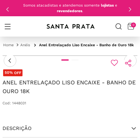
Somos atacadistas e atendemos somente
lojistas
e
revendedores
.
0
Anéis
Anel Entrelaçado Liso Encaixe - Banho de Ouro 18k
50%
OFF
ANEL ENTRELAÇADO LISO ENCAIXE - BANHO DE
OURO 18K
Cod
:
1448031
DESCRIÇÃO