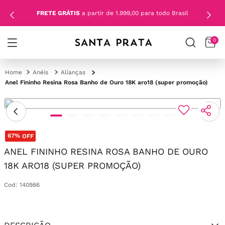
FRETE GRÁTIS
a partir de 1.999,00 para todo Brasil
0
Anéis
Alianças
Anel Fininho Resina Rosa Banho de Ouro 18K aro18 (super promoção)
67%
OFF
ANEL FININHO RESINA ROSA BANHO DE OURO
18K ARO18 (SUPER PROMOÇÃO)
Cod
:
140986