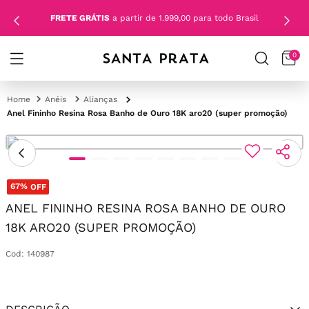
FRETE GRÁTIS
a partir de 1.999,00 para todo Brasil
0
Anéis
Alianças
Anel Fininho Resina Rosa Banho de Ouro 18K aro20 (super promoção)
67%
OFF
ANEL FININHO RESINA ROSA BANHO DE OURO
18K ARO20 (SUPER PROMOÇÃO)
Cod
:
140987