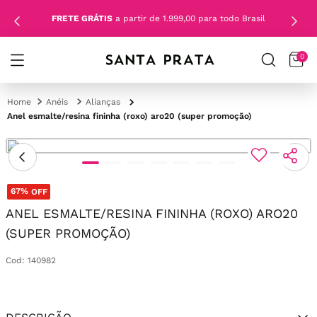
FRETE GRÁTIS
a partir de 1.999,00 para todo Brasil
0
Anéis
Alianças
Anel esmalte/resina fininha (roxo) aro20 (super promoção)
67%
OFF
ANEL ESMALTE/RESINA FININHA (ROXO) ARO20
(SUPER PROMOÇÃO)
Cod
:
140982