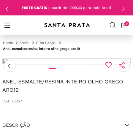
FRETE GRÁTIS
a partir de 1.999,00 para todo Brasil
0
Anéis
Olho Grego
Anel esmalte/resina inteiro olho grego aro19
ANEL ESMALTE/RESINA INTEIRO OLHO GREGO
ARO19
Cod
:
72257
DESCRIÇÃO