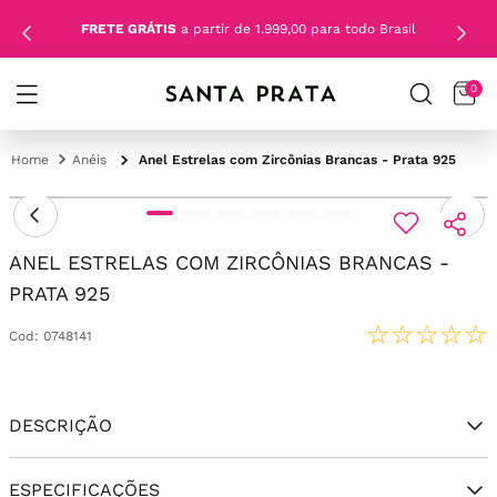
FRETE GRÁTIS
a partir de 1.999,00 para todo Brasil
0
Anéis
Anel Estrelas com Zircônias Brancas - Prata 925
ANEL ESTRELAS COM ZIRCÔNIAS BRANCAS -
PRATA 925
☆
☆
☆
☆
☆
Cod
:
0748141
DESCRIÇÃO
ESPECIFICAÇÕES