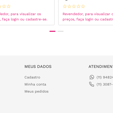
Brancas - Prata 925
☆
☆
☆
☆
☆
☆
☆
☆
edor, para visualizar os
Revendedor, para visualizar 
, faça login ou cadastre-se.
preços, faça login ou cadast
MEUS DADOS
ATENDIMEN
Cadastro
(11) 948
Minha conta
(11) 3087
Meus pedidos