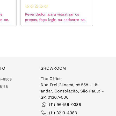
☆
☆
☆
☆
☆
☆
☆
☆
os
Revendedor, para visualizar os
Revended
re-se.
preços, faça login ou cadastre-se.
preços, 
TO
SHOWROOM
The Office
24-6508
Rua Frei Caneca, nº 558 - 11º
-8168
andar, Consolação, São Paulo -
SP, 01307-000
(11) 96456-0336
(11) 3213-4380