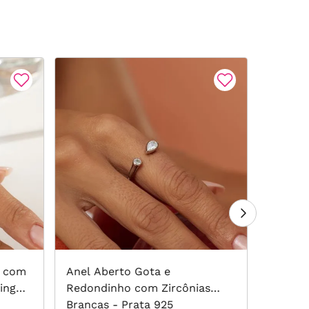
o com
Anel Aberto Gota e
Anel O
ing
Redondinho com Zircônias
Zircôn
Brancas - Prata 925
Ródio 