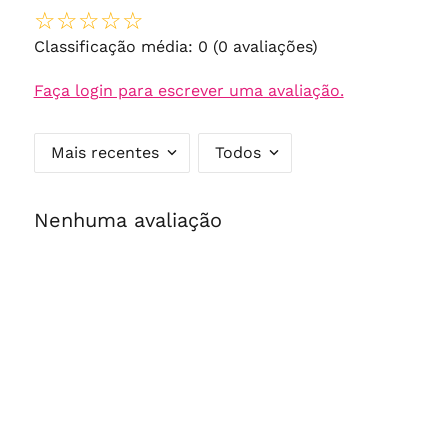
☆
☆
☆
☆
☆
Classificação média: 0
(0 avaliações)
Faça login para escrever uma avaliação.
Mais recentes
Todos
Nenhuma avaliação