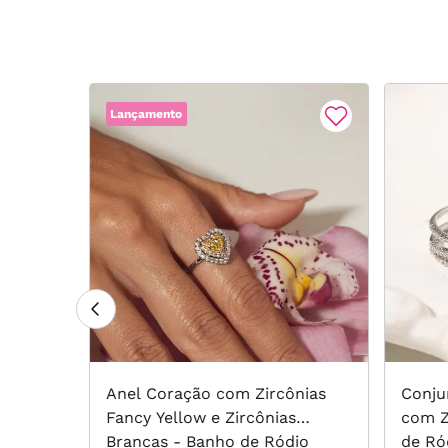
Lançamento
al
Anel Coração com Zircônias
Conju
o de
Fancy Yellow e Zircônias
com Z
Brancas - Banho de Ródio
de Ró