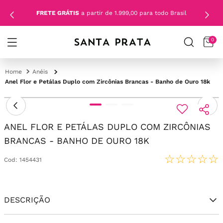
FRETE GRÁTIS
a partir de 1.999,00 para todo Brasil
0
Anéis
Anel Flor e Petálas Duplo com Zircônias Brancas - Banho de Ouro 18k
ANEL FLOR E PETÁLAS DUPLO COM ZIRCÔNIAS
BRANCAS - BANHO DE OURO 18K
☆
☆
☆
☆
☆
Cod
:
1454431
DESCRIÇÃO