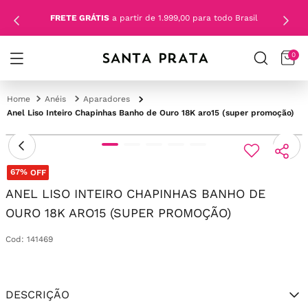
FRETE GRÁTIS
a partir de 1.999,00 para todo Brasil
0
Anéis
Aparadores
Anel Liso Inteiro Chapinhas Banho de Ouro 18K aro15 (super promoção)
67%
OFF
ANEL LISO INTEIRO CHAPINHAS BANHO DE
OURO 18K ARO15 (SUPER PROMOÇÃO)
Cod
:
141469
DESCRIÇÃO